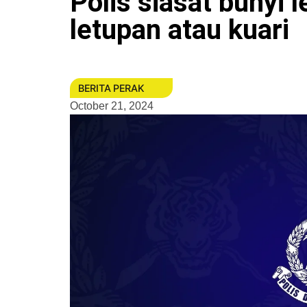
Polis siasat bunyi l
letupan atau kuari
BERITA PERAK
October 21, 2024