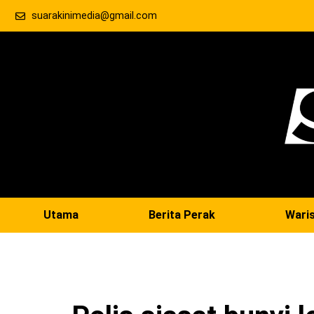
suarakinimedia@gmail.com
Utama
Berita Perak
Wari