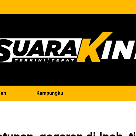
san
Kampungku