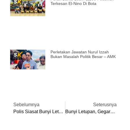
Terkesan El-Nino Di Bota
Perletakan Jawatan Nurul Izzah
Bukan Masalah Politik Besar – AMK
Sebelumnya
Seterusnya
Polis Siasat Bunyi Letupan, Gegaran Di Ipoh, Tiada Kaitan Latihan Letupan Atau Kuari
Bunyi Letupan, Gegaran Gemparkan Penduduk Ipoh, Ramai Masih Berteka-Teki