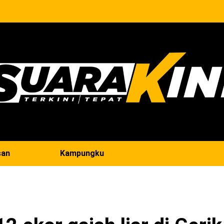
san
Kampungku