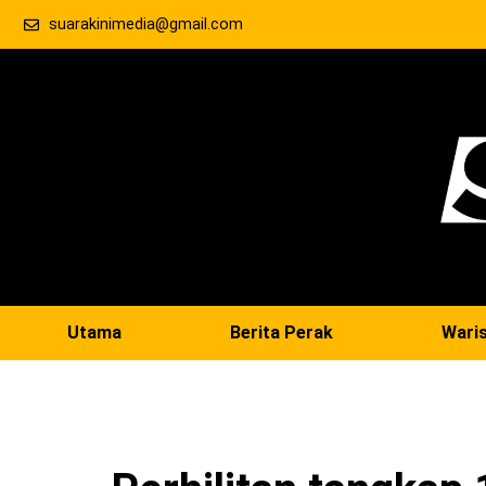
suarakinimedia@gmail.com
Utama
Berita Perak
Wari