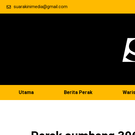
suarakinimedia@gmail.com
Utama
Berita Perak
Wari