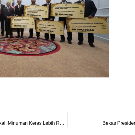
Kastam Perak Patah Cubaan Seludup Motosikal, Minuman Keras Lebih RM1.3 Juta
Bekas Presid