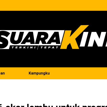
san
Kampungku