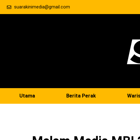
suarakinimedia@gmail.com
Utama
Berita Perak
Wari