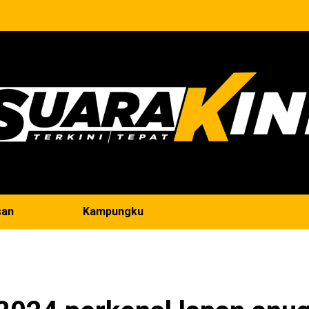
san
Kampungku