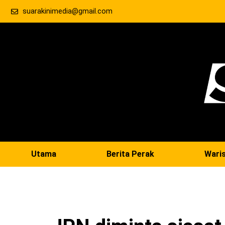
suarakinimedia@gmail.com
Utama
Berita Perak
Wari