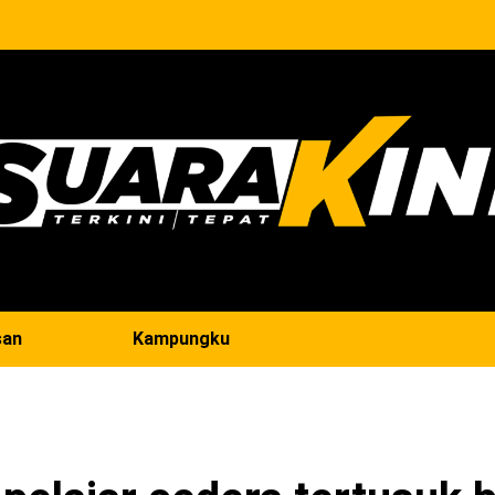
san
Kampungku