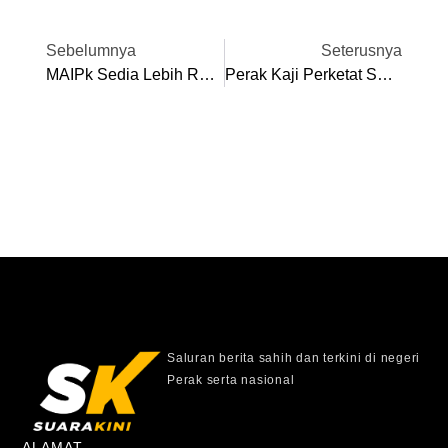
Sebelumnya
Seterusnya
MAIPk Sedia Lebih RM9.6 Juta Bangun Kemahiran Asnaf
Perak Kaji Perketat SOP Pendakian, Masuk Hutan – Exco
Saluran berita sahih dan terkini di negeri
Perak serta nasional
ALAMAT