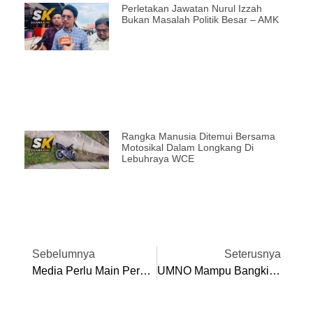
Perletakan Jawatan Nurul Izzah
Bukan Masalah Politik Besar – AMK
Rangka Manusia Ditemui Bersama
Motosikal Dalam Longkang Di
Lebuhraya WCE
Sebelumnya
Seterusnya
Media Perlu Main Peranan, Tidak Sensasi Isu 3R: DAP Perak
UMNO Mampu Bangkit Jika ‘ubat’ Mujarab – Tajuddin