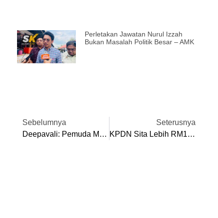
Perletakan Jawatan Nurul Izzah
Bukan Masalah Politik Besar – AMK
Sebelumnya
Seterusnya
Deepavali: Pemuda MIC Perak Kongsi Kegembiraan Di Rumah Amal Pertubuhan Kebajikan Insan Kanak-Kanak Arut Perum Jothy
KPDN Sita Lebih RM10,000 Barang Kawalan Dalam Premis Di Taiping