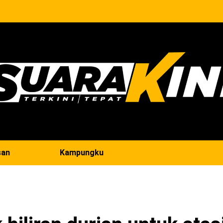
san
Kampungku