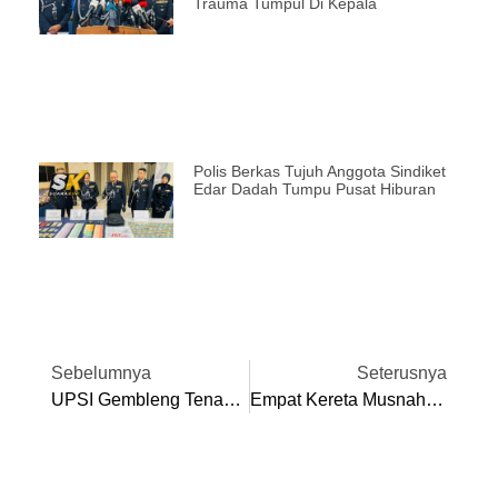
Trauma Tumpul Di Kepala
Polis Berkas Tujuh Anggota Sindiket
Edar Dadah Tumpu Pusat Hiburan
Sebelumnya
Seterusnya
UPSI Gembleng Tenaga Bantu Mangsa Banjir, Sedia Sesi Kaunseling Di PPS
Empat Kereta Musnah Terbakar Di Parkir Pusat Membeli Belah Di Ipoh