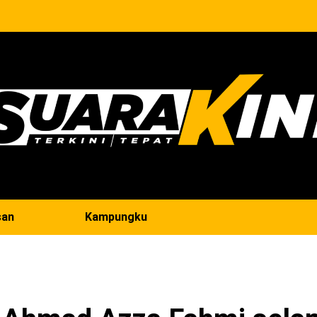
san
Kampungku