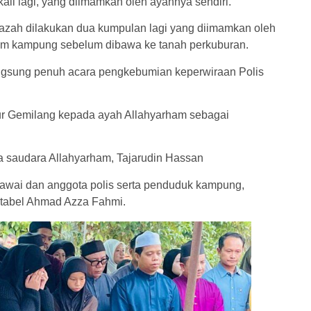
ali lagi, yang diimamkan oleh ayahnya sendiri.
nazah dilakukan dua kumpulan lagi yang diimamkan oleh
am kampung sebelum dibawa ke tanah perkuburan.
angsung penuh acara pengkebumian keperwiraan Polis
ur Gemilang kepada ayah Allahyarham sebagai
 saudara Allahyarham, Tajarudin Hassan
gawai dan anggota polis serta penduduk kampung,
nstabel Ahmad Azza Fahmi.