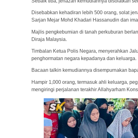
Sebaik tiba, jenazah kemudiannya disolatkan sek
Disebabkan kehadiran lebih 500 orang, solat je
Sarjan Mejar Mohd Khadari Hassanudin dan im
Majlis pengkebumian di tanah perkuburan berl
Diraja Malaysia.
Timbalan Ketua Polis Negara, menyerahkan Jal
penghormatan negara kepadanya dan keluarga.
Bacaan talkin kemudiannya disempurnakan bapa
Hampir 1,000 orang, termasuk ahli keluarga, pe
mengiringi perjalanan terakhir Allahyarham Ko