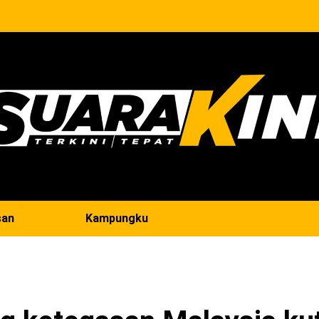
san
Kampungku