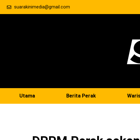
suarakinimedia@gmail.com
Utama
Berita Perak
Wari