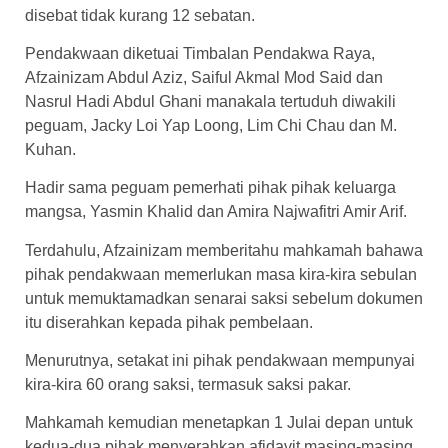
disebat tidak kurang 12 sebatan.
Pendakwaan diketuai Timbalan Pendakwa Raya,
Afzainizam Abdul Aziz, Saiful Akmal Mod Said dan
Nasrul Hadi Abdul Ghani manakala tertuduh diwakili
peguam, Jacky Loi Yap Loong, Lim Chi Chau dan M.
Kuhan.
Hadir sama peguam pemerhati pihak pihak keluarga
mangsa, Yasmin Khalid dan Amira Najwafitri Amir Arif.
Terdahulu, Afzainizam memberitahu mahkamah bahawa
pihak pendakwaan memerlukan masa kira-kira sebulan
untuk memuktamadkan senarai saksi sebelum dokumen
itu diserahkan kepada pihak pembelaan.
Menurutnya, setakat ini pihak pendakwaan mempunyai
kira-kira 60 orang saksi, termasuk saksi pakar.
Mahkamah kemudian menetapkan 1 Julai depan untuk
kedua-dua pihak menyerahkan afidavit masing-masing.