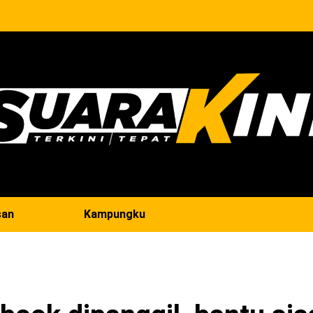
san
Kampungku