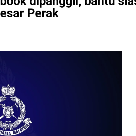
book dipanggil, bantu sia
Besar Perak