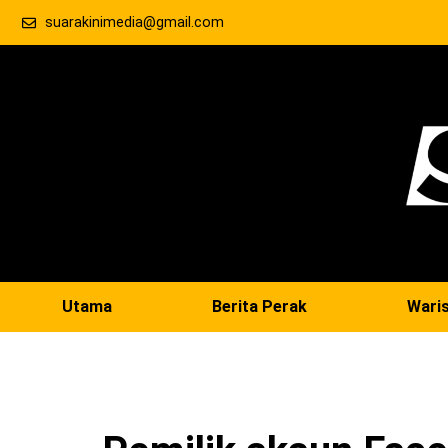
suarakinimedia@gmail.com
Utama
Berita Perak
Wari