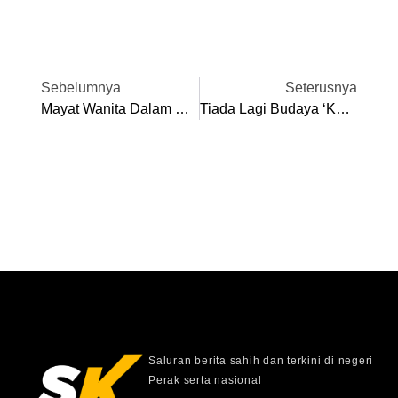
Sebelumnya
Seterusnya
Mayat Wanita Dalam Kereta Dikenal Pasti, Polis Tahan Enam Individu Bantu Siasatan
Tiada Lagi Budaya ‘kapla’ Di Perak – Exco
Saluran berita sahih dan terkini di negeri
Perak serta nasional