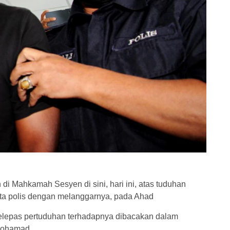
i Mahkamah Sesyen di sini, hari ini, atas tuduhan
a polis dengan melanggarnya, pada Ahad
selepas pertuduhan terhadapnya dibacakan dalam
Mohamad.