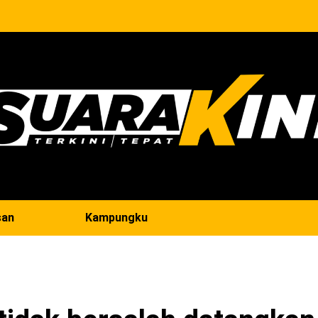
san
Kampungku