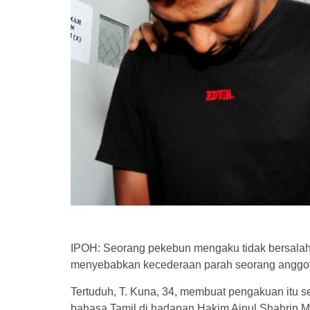
IPOH: Seorang pekebun mengaku tidak bersalah d
menyebabkan kecederaan parah seorang anggot
Tertuduh, T. Kuna, 34, membuat pengakuan itu 
bahasa Tamil di hadapan Hakim Ainul Shahrin 