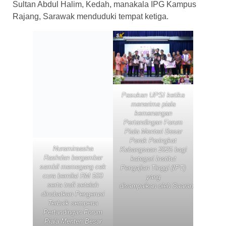
Sultan Abdul Halim, Kedah, manakala IPG Kampus
Rajang, Sarawak menduduki tempat ketiga.
Pasukan UPSI ketika
menerima piala
kemenangan
Pertandingan Forum
Piala Menteri Besar
Perak Peringkat
Nuramiraasha
Kebangsaan 2025 bagi
Rashdan bergambar
kategori Institut
sambil memegang cek
Pengajian Tinggi (IPT)
cura bernilai RM 500
yang
serta trofi setelah
disampaikan oleh Saarani.
dinobatkan Pengerusi
Terbaik sempena
Pertandingan Forum
Piala Menteri Besar