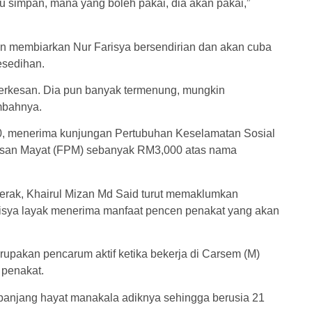
 simpan, mana yang boleh pakai, dia akan pakai,”
n membiarkan Nur Farisya bersendirian dan akan cuba
esedihan.
 terkesan. Dia pun banyak termenung, mungkin
ambahnya.
 50, menerima kunjungan Pertubuhan Keselamatan Sosial
san Mayat (FPM) sebanyak RM3,000 atas nama
erak, Khairul Mizan Md Said turut memaklumkan
risya layak menerima manfaat pencen penakat yang akan
upakan pencarum aktif ketika bekerja di Carsem (M)
 penakat.
panjang hayat manakala adiknya sehingga berusia 21