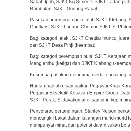
Sabah Ipoh, SJKT Kg Simeee, SJKT Ladang Ch
Rambutan, SJKT Gunung Rapat.
Pasukan perempuan pula ialah SJKT Klebang, 
Chettiars, SJKT Ladang Chemor, SJKT St Phil
Bagi kategori lelaki, SJKT Chettiar muncul juara
dan SJKT Desa Pinji (keempat).
Bagi kategori perempuan pula, SJKT Kerajaan mu
Menglembu (ketiga) dan SJKT Klebang (keempat
Kesemua pasukan menerima medal dan wang tuna
Hadiah-hadiah disampaikan Pegawai Khas Kana
Pegawai Eksekutif Kesavan Empire Group, Datuk
SJKT Perak, S. Jayakumar di samping kepimpin
Penyelaras pertandingan, Stanley Nelson berkata
mencungkil bakat dalam kalangan murid-murid 
mempunyai minat dan potensi dalam sukan bola