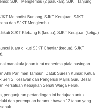
emor, SJKT Menglembu (2 pasukan), SJKT Tanjung
SJKT Methodist Buntong, SJKT Kerajaan, SJKT
omena dan SJKT Menglembu.
 diikuti SJKT Klebang B (kedua), SJKT Kerajaan (ketiga)
ncul juara diikuti SJKT Chettiar (kedua), SJKT
).
i manakala johan turut menerima piala pusingan.
n Ahli Parlimen Tambun, Datuk Suresh Kumar, Ketua
 Seri S. Kesavan dan Pengerusi Majlis Guru Besar
an Persatuan Kebajikan Sehati Warga Perak.
, penganjuran pertandingan ini bertujuan untuk
lelaki dan perempuan berumur bawah 12 tahun yang
 sepak.