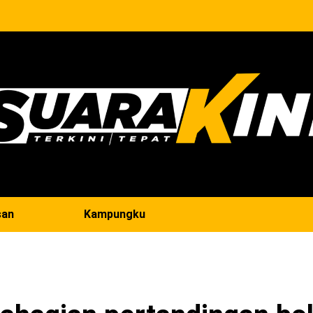
san
Kampungku