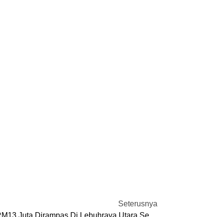
Seterusnya
Dadah 385 Kilogram, Bernilai RM13 Juta Dirampas Di Lebuhraya Utara Selatan