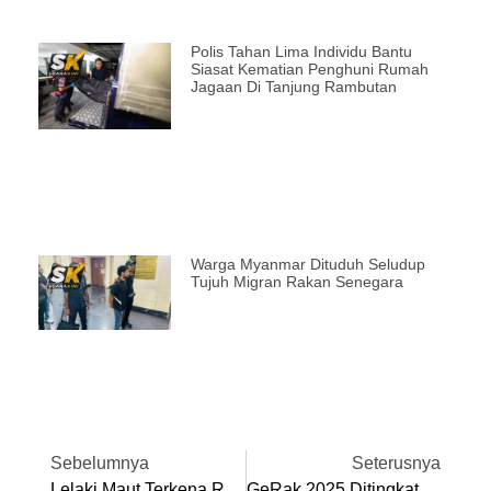
Polis Tahan Lima Individu Bantu
Siasat Kematian Penghuni Rumah
Jagaan Di Tanjung Rambutan
Warga Myanmar Dituduh Seludup
Tujuh Migran Rakan Senegara
Sebelumnya
Seterusnya
Lelaki Maut Terkena Renjatan Elektrik, Dipercayai Cuba Curi Kabel
GeRak 2025 Ditingkat RM1.5 Juta, Manfaat Lebih 750 Usahawan Mikro Perak