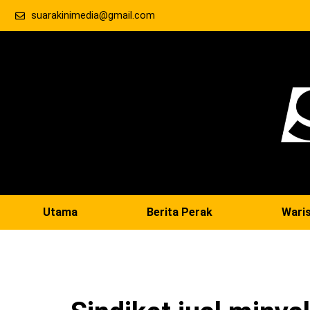
suarakinimedia@gmail.com
Utama
Berita Perak
Wari