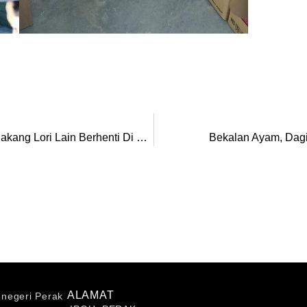
Dua Beranak Rentung: Lori Pasir Langgar Belakang Lori Lain Berhenti Di Lorong Kecemasan
Bekalan Ayam, Dagin
ALAMAT
i negeri Perak