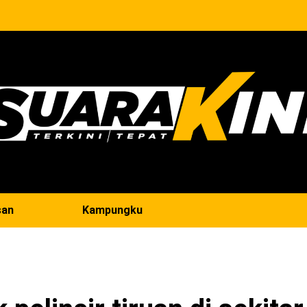
san
Kampungku