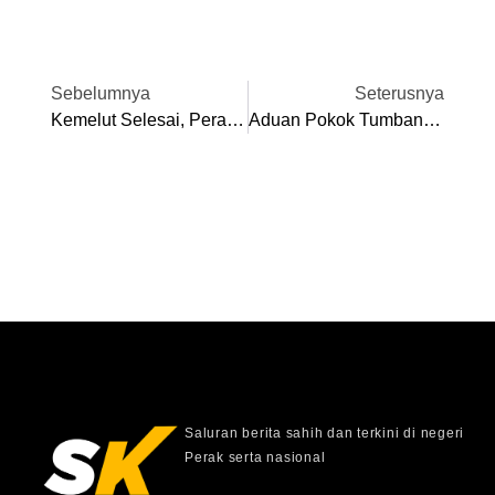
Sebelumnya
Seterusnya
Kemelut Selesai, Perak FC, MSN Kerjasama Bentuk Pasukan Bola Sepak SUKMA XXI
Aduan Pokok Tumbang Selesai Dalam Tempoh Dua Jam- Puncak Emas
Saluran berita sahih dan terkini di negeri
Perak serta nasional