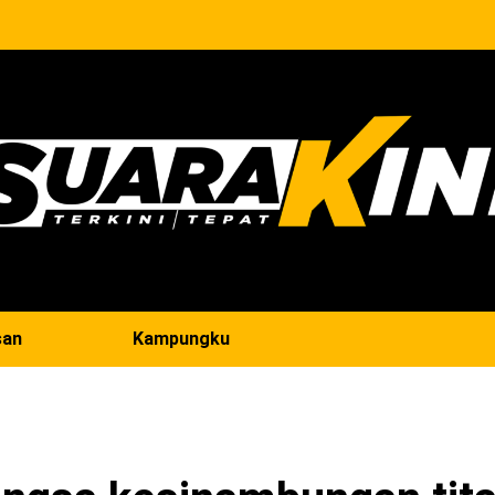
san
Kampungku