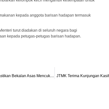
mbiarkan kelompok kecil mengambil kesempatan untuk
 makanan kepada anggota barisan hadapan termasuk
enteri turut diadakan di seluruh negara bagi
aan kepada petugas-petugas barisan hadapan.
Konflik Asia Barat: Kerajaan Tumpu Usaha Pastikan Bekalan Asas Mencukupi
JTMK Terima Kunjungan Kasih 