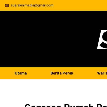
suarakinimedia@gmail.com
Utama
Berita Perak
Wari