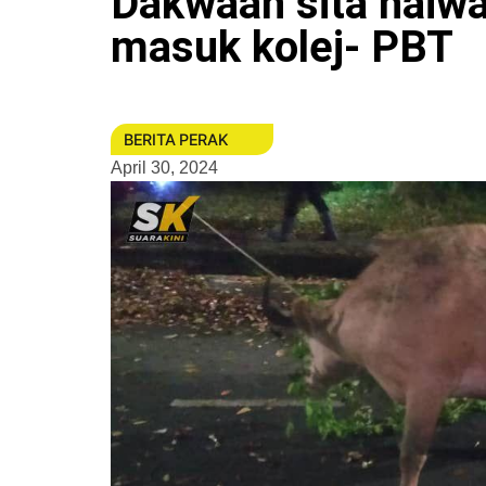
Dakwaan sita haiwa
masuk kolej- PBT
BERITA PERAK
April 30, 2024