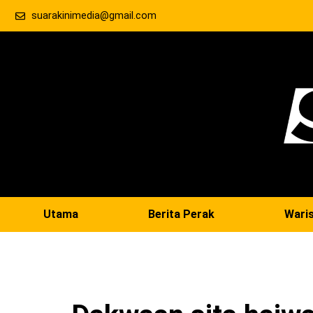
suarakinimedia@gmail.com
Utama
Berita Perak
Wari