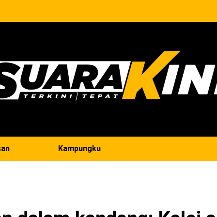
san
Kampungku