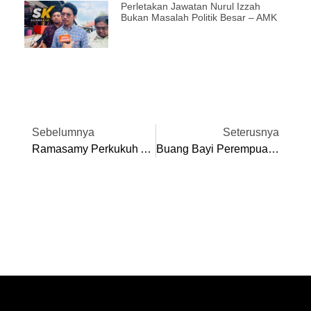
Perletakan Jawatan Nurul Izzah
Bukan Masalah Politik Besar – AMK
Sebelumnya
Seterusnya
Ramasamy Perkukuh Akar Umbi Parti, Ketengah Isu, Aspirasi Masyarakat India
Buang Bayi Perempuan Baru Lahir Di Tepi Sungai, Lelaki Warga Nepal Ditahan