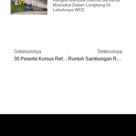
Rangka Manusia Ditemui Bersama
Motosikal Dalam Longkang Di
Lebuhraya WCE
Sebelumnya
Seterusnya
30 Peserta Kursus Refleksologi Urutan Proper A Terima Set Peralatan Perniagaan
Runtuh Sambungan Rumah: Penduduk RPA Liman Kati Rayu Campur Tangan Kerajaan